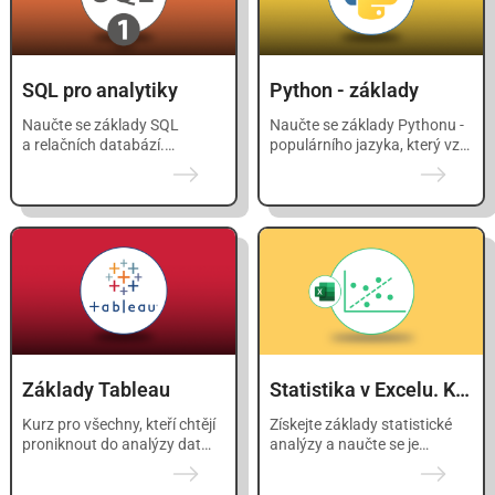
SQL pro analytiky
Python - základy
Naučte se základy SQL
Naučte se základy Pythonu -
a relačních databází.
populárního jazyka, který vzal
Komplexní kurz, který vám dá
datovou vědu doslova
jistotu při psaní
útokem.
databázových dotazů.
Základy Tableau
Statistika v Excelu. Krok za krokem.
Kurz pro všechny, kteří chtějí
Získejte základy statistické
proniknout do analýzy dat
analýzy a naučte se je
pomocí vizualizací.
provádět s pomocí Excelu.