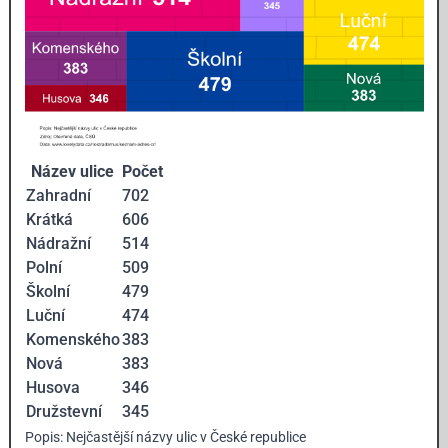
Název ulice
Počet
Zahradní
702
Krátká
606
Nádražní
514
Polní
509
Školní
479
Luční
474
Komenského
383
Nová
383
Husova
346
Družstevní
345
Popis: Nejčastější názvy ulic v České republice