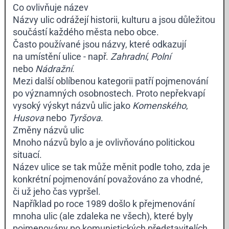
Co ovlivňuje název
Názvy ulic odrážejí historii, kulturu a jsou důležitou
součástí každého města nebo obce.
Často používané jsou názvy, které odkazují
na umístění ulice - např.
Zahradní
,
Polní
nebo
Nádražní
.
Mezi další oblíbenou kategorii patří pojmenování
po významných osobnostech. Proto nepřekvapí
vysoký výskyt názvů ulic jako
Komenského
,
Husova
nebo
Tyršova
.
Změny názvů ulic
Mnoho názvů bylo a je ovlivňováno politickou
situací.
Název ulice se tak může měnit podle toho, zda je
konkrétní pojmenování považováno za vhodné,
či už jeho čas vypršel.
Například po roce 1989 došlo k přejmenování
mnoha ulic (ale zdaleka ne všech), které byly
pojmenovány po komunistických představitelích.