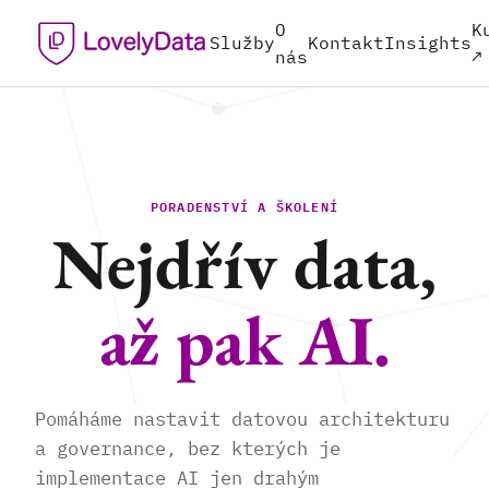
O
K
Služby
Kontakt
Insights
nás
↗
PORADENSTVÍ A ŠKOLENÍ
Nejdřív data,
až pak AI.
Pomáháme nastavit datovou architekturu
a governance, bez kterých je
implementace AI jen drahým