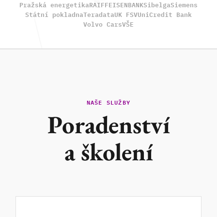
Pražská energetika
RAIFFEISENBANK
Sibelga
Siemens
Státní pokladna
Teradata
UK FSV
UniCredit Bank
Volvo Cars
VŠE
NAŠE SLUŽBY
Poradenství
a školení