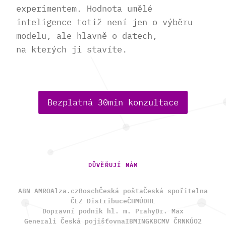
experimentem. Hodnota umělé
inteligence totiž není jen o výběru
modelu, ale hlavně o datech,
na kterých ji stavíte.
Bezplatná 30min konzultace
DŮVĚŘUJÍ NÁM
ABN AMRO
Alza.cz
Bosch
Česká pošta
Česká spořitelna
ČEZ Distribuce
ČHMÚ
DHL
Dopravní podnik hl. m. Prahy
Dr. Max
Generali Česká pojišťovna
IBM
ING
KBC
MV ČR
NKÚ
O2