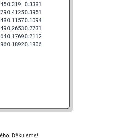
445
0.319
0.3381
279
0.4125
0.3951
948
0.1157
0.1094
249
0.2653
0.2731
464
0.1769
0.2112
796
0.1892
0.1806
ého. Děkujeme!