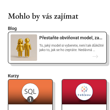
Mohlo by vás zajímat
Blog
Přestaňte obviňovat model, začněte klást lepší otázky
To, jaký model si vyberete, není tak důležité
jako to, jak se ho zeptáte. Nedávná …
Kurzy