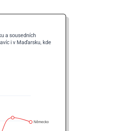
ku a sousedních
navíc i v Maďarsku, kde