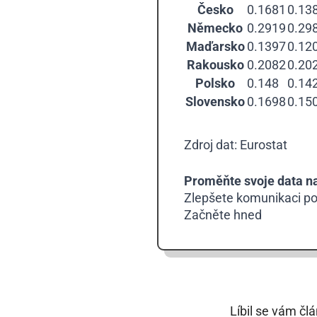
Česko
0.1681
0.13
Německo
0.2919
0.29
Maďarsko
0.1397
0.12
Rakousko
0.2082
0.20
Polsko
0.148
0.14
Slovensko
0.1698
0.15
Zdroj dat: Eurostat
Proměňte svoje data na 
Zlepšete komunikaci po
Začněte hned
Líbil se vám čl