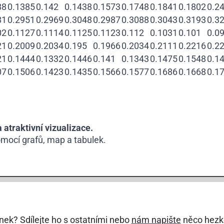
88
0.1385
0.142
0.1438
0.1573
0.1748
0.1841
0.1802
0.2
81
0.2951
0.2969
0.3048
0.2987
0.3088
0.3043
0.3193
0.3
02
0.1127
0.1114
0.1125
0.1123
0.112
0.1031
0.101
0.0
21
0.2009
0.2034
0.195
0.1966
0.2034
0.2111
0.2216
0.2
21
0.1444
0.1332
0.1446
0.141
0.1343
0.1475
0.1548
0.1
07
0.1506
0.1423
0.1435
0.1566
0.1577
0.1686
0.1668
0.1
atraktivní vizualizace.
mocí grafů, map a tabulek.
ánek? Sdílejte ho s ostatními nebo
nám napište
něco hezk