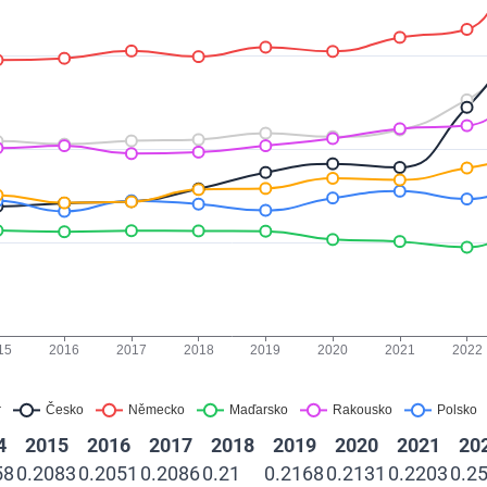
4
2015
2016
2017
2018
2019
2020
2021
20
58
0.2083
0.2051
0.2086
0.21
0.2168
0.2131
0.2203
0.2