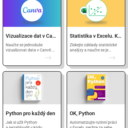
Vizualizace dat v Canvě
Statistika v Excelu. Krok za krokem.
Naučte se jednoduše
Získejte základy statistické
vizualizovat data v Canvě.
analýzy a naučte se je
Tento mikro kurz vás provede
provádět s pomocí Excelu.
základy tvorby přehledných
grafů.
Python pro každý den
OK, Python
Jak si užít Python
Automatizujte rutinní práci
a nezabloudit v kódu
v Excelu, nechte za sebe