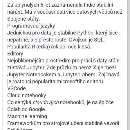
Za uplynulých 6 let zaznamenala Indie stabilní
nárůst. Má v současnosti více datových vědců než
Spojené státy.
Programovací jazyky
Jedničkou pro data je stabilně
Python
, který sice
nepatrně, ale přesto roste. Dvojkou je
SQL
.
Popularita
R (erka)
rok po roce klesá.
Editory
Nejoblíbenějším prostředím pro práci s daty stále
zůstává
Jupyter
. Zde průzkum nerozlišuje mezi
Jupyter Notebookem a JupyterLabem. Zajímavá
je rostoucí popularita microsoftího editoru
VSCode
.
Cloud notebooky
Co se týká
cloudových
notebooků, je na špičce
Colab
od Google.
Machine learning
Frameworkům pro strojové učení stabilně vévodí