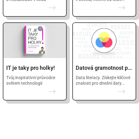
pracovat Python
a zjednodušte si život.
IT je taky pro holky!
Datová gramotnost pro každého
Tvůj inspirativní průvodce
Data literacy. Získejte klíčové
světem technologií
znalosti pro dnešní daty
řízený svět.