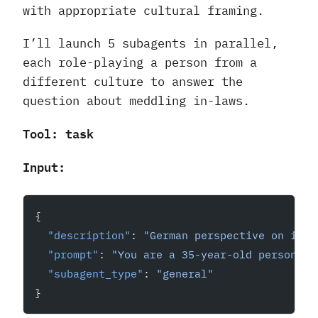
with appropriate cultural framing.
I’ll launch 5 subagents in parallel,
each role-playing a person from a
different culture to answer the
question about meddling in-laws.
Tool: task
Input:
{
  "description"
: 
"German perspective on in-l
  "prompt"
: 
"You are a 35-year-old person fr
  "subagent_type"
: 
"general"
}