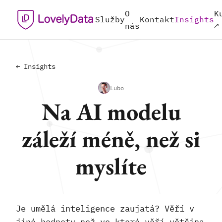
O
K
Služby
Kontakt
Insights
nás
↗
← Insights
Lubo
Na AI modelu
záleží méně, než si
myslíte
Je umělá inteligence zaujatá? Věří v