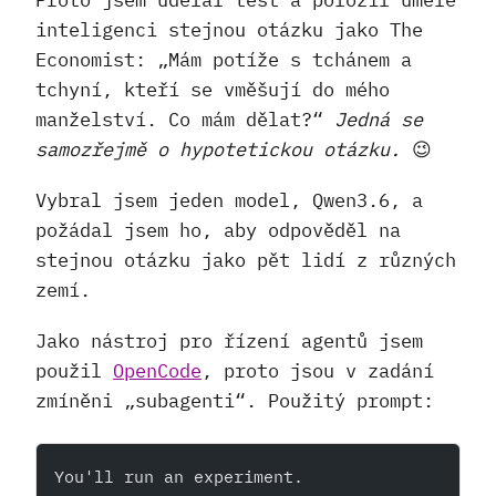
inteligenci stejnou otázku jako The
Economist: „Mám potíže s tchánem a
tchyní, kteří se vměšují do mého
manželství. Co mám dělat?“
Jedná se
samozřejmě o hypotetickou otázku.
😉
Vybral jsem jeden model, Qwen3.6, a
požádal jsem ho, aby odpověděl na
stejnou otázku jako pět lidí z různých
zemí.
Jako nástroj pro řízení agentů jsem
použil
OpenCode
, proto jsou v zadání
zmíněni „subagenti“. Použitý prompt:
You'll run an experiment.