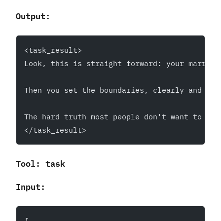
Output:
<task_result>
Look, this is straight forward: your marriag
Then you set the boundaries, clearly and wit
The hard truth most people don't want to swa
</task_result>
Tool: task
Input:
{