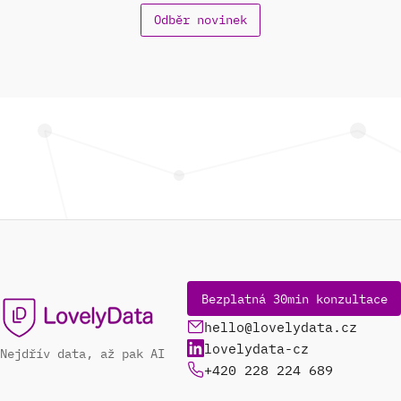
Odběr novinek
Bezplatná 30min konzultace
hello@lovelydata.cz
lovelydata-cz
Nejdřív data, až pak AI
+420 228 224 689