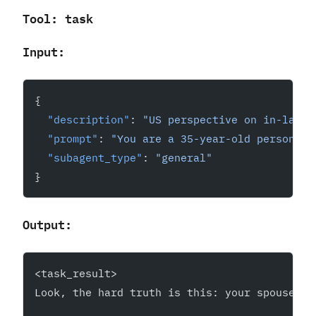
Tool: task
Input:
{
  "description"
: 
"US perspective on in-laws"
  "prompt"
: 
"You are a 35-year-old person fr
  "subagent_type"
: 
"general"
}
Output:
<task_result>
Look, the hard truth is this: your spouse ne