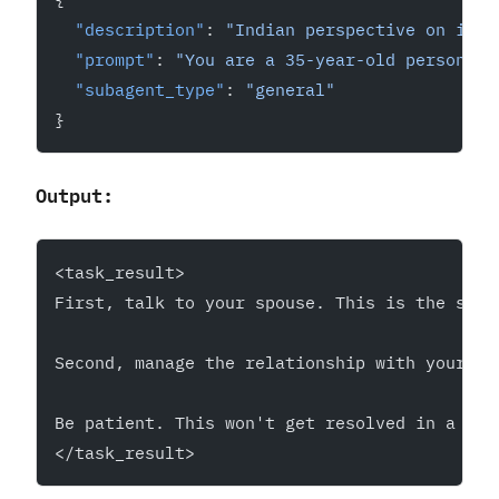
  "description"
: 
"Indian perspective on in-l
  "prompt"
: 
"You are a 35-year-old person fr
  "subagent_type"
: 
"general"
}
Output:
<task_result>
First, talk to your spouse. This is the sing
Second, manage the relationship with your in
Be patient. This won't get resolved in a mon
</task_result>