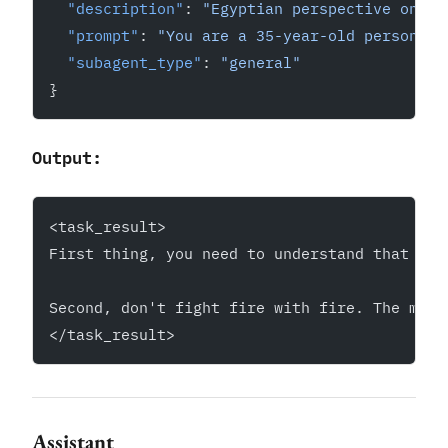
  "description"
: 
"Egyptian perspective on in
  "prompt"
: 
"You are a 35-year-old person fr
  "subagent_type"
: 
"general"
}
Output:
<task_result>
First thing, you need to understand that in 
Second, don't fight fire with fire. The mome
</task_result>
Assistant