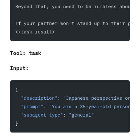
Beyond that, you need to be ruthless about l
If your partner won't stand up to their pare
</task_result>
Tool: task
Input:
{
  "description"
: 
"Japanese perspective on in
  "prompt"
: 
"You are a 35-year-old person fr
  "subagent_type"
: 
"general"
}